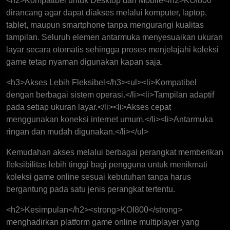
<h2>Kompatibel untuk Desktop dan Mobile</h2>KOI800
dirancang agar dapat diakses melalui komputer, laptop,
tablet, maupun smartphone tanpa mengurangi kualitas
tampilan. Seluruh elemen antarmuka menyesuaikan ukuran
layar secara otomatis sehingga proses menjelajahi koleksi
game tetap nyaman digunakan kapan saja.
<h3>Akses Lebih Fleksibel</h3><ul><li>Kompatibel
dengan berbagai sistem operasi.</li><li>Tampilan adaptif
pada setiap ukuran layar.</li><li>Akses cepat
menggunakan koneksi internet umum.</li><li>Antarmuka
ringan dan mudah digunakan.</li></ul>
Kemudahan akses melalui berbagai perangkat memberikan
fleksibilitas lebih tinggi bagi pengguna untuk menikmati
koleksi game online sesuai kebutuhan tanpa harus
bergantung pada satu jenis perangkat tertentu.
<h2>Kesimpulan</h2><strong>KOI800</strong>
menghadirkan platform game online multiplayer yang