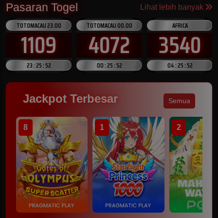
Pasaran Togel
Lihat lebih banyak
TOTOMACAU 23.00
TOTOMACAU 00.00
AFRICA
1109
4072
3540
23 : 25 : 49
00 : 25 : 49
04 : 25 : 49
Jackpot Terbesar
Semua
1
2
3