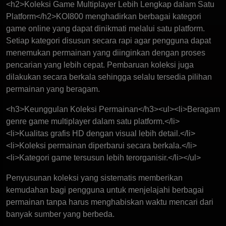
<h2>Koleksi Game Multiplayer Lebih Lengkap dalam Satu
Platform</h2>KOI800 menghadirkan berbagai kategori
game online yang dapat dinikmati melalui satu platform.
Setiap kategori disusun secara rapi agar pengguna dapat
menemukan permainan yang diinginkan dengan proses
pencarian yang lebih cepat. Pembaruan koleksi juga
dilakukan secara berkala sehingga selalu tersedia pilihan
permainan yang beragam.
<h3>Keunggulan Koleksi Permainan</h3><ul><li>Beragam
genre game multiplayer dalam satu platform.</li>
<li>Kualitas grafis HD dengan visual lebih detail.</li>
<li>Koleksi permainan diperbarui secara berkala.</li>
<li>Kategori game tersusun lebih terorganisir.</li></ul>
Penyusunan koleksi yang sistematis memberikan
kemudahan bagi pengguna untuk menjelajahi berbagai
permainan tanpa harus menghabiskan waktu mencari dari
banyak sumber yang berbeda.