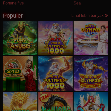
Populer
Lihat lebih banyak