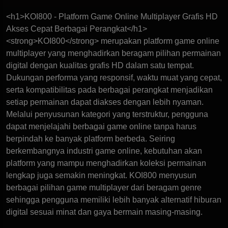
<h1>KOI800 - Platform Game Online Multiplayer Grafis HD
Akses Cepat Berbagai Perangkat</h1>
<strong>KOI800</strong> merupakan platform game online
multiplayer yang menghadirkan beragam pilihan permainan
digital dengan kualitas grafis HD dalam satu tempat.
Dukungan performa yang responsif, waktu muat yang cepat,
serta kompatibilitas pada berbagai perangkat menjadikan
setiap permainan dapat diakses dengan lebih nyaman.
Melalui penyusunan kategori yang terstruktur, pengguna
dapat menjelajahi berbagai game online tanpa harus
berpindah ke banyak platform berbeda. Seiring
berkembangnya industri game online, kebutuhan akan
platform yang mampu menghadirkan koleksi permainan
lengkap juga semakin meningkat. KOI800 menyusun
berbagai pilihan game multiplayer dari beragam genre
sehingga pengguna memiliki lebih banyak alternatif hiburan
digital sesuai minat dan gaya bermain masing-masing.