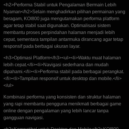
<h2>Performa Stabil untuk Pengalaman Bermain Lebih
Nyaman</h2>Selain menghadirkan pilihan permainan yang
beragam, KOI800 juga mengutamakan performa platform
agar tetap stabil saat digunakan. Optimalisasi sistem
membantu proses perpindahan halaman menjadi lebih
cepat, sementara tampilan antarmuka dirancang agar tetap
responsif pada berbagai ukuran layar.
<h3>Optimasi Platform</h3><ul><li>Waktu muat halaman
lebih cepat.</li><li>Navigasi sederhana dan mudah
dipahami.</li><li>Performa stabil pada berbagai perangkat.
</li><li>Tampilan responsif untuk desktop dan mobile.</li>
</ul>
Kombinasi performa yang konsisten dan struktur halaman
yang rapi membantu pengguna menikmati berbagai game
online dengan pengalaman yang lebih lancar tanpa
gangguan navigasi.