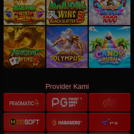
Provider Kami