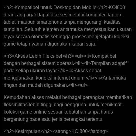
<h2>Kompatibel untuk Desktop dan Mobile</h2>KOI800
dirancang agar dapat diakses melalui komputer, laptop,
tablet, maupun smartphone tanpa mengurangi kualitas
tampilan. Seluruh elemen antarmuka menyesuaikan ukuran
layar secara otomatis sehingga proses menjelajahi koleksi
game tetap nyaman digunakan kapan saja.
<h3>Akses Lebih Fleksibel</h3><ul><li>Kompatibel
dengan berbagai sistem operasi.</li><li>Tampilan adaptif
pada setiap ukuran layar.</li><li>Akses cepat
menggunakan koneksi internet umum.</li><li>Antarmuka
ringan dan mudah digunakan.</li></ul>
Kemudahan akses melalui berbagai perangkat memberikan
fleksibilitas lebih tinggi bagi pengguna untuk menikmati
koleksi game online sesuai kebutuhan tanpa harus
bergantung pada satu jenis perangkat tertentu.
<h2>Kesimpulan</h2><strong>KOI800</strong>