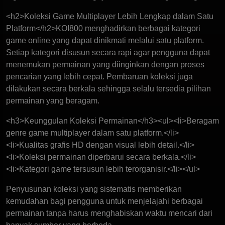
<h2>Koleksi Game Multiplayer Lebih Lengkap dalam Satu
Platform</h2>KOI800 menghadirkan berbagai kategori
game online yang dapat dinikmati melalui satu platform.
Setiap kategori disusun secara rapi agar pengguna dapat
menemukan permainan yang diinginkan dengan proses
pencarian yang lebih cepat. Pembaruan koleksi juga
dilakukan secara berkala sehingga selalu tersedia pilihan
permainan yang beragam.
<h3>Keunggulan Koleksi Permainan</h3><ul><li>Beragam
genre game multiplayer dalam satu platform.</li>
<li>Kualitas grafis HD dengan visual lebih detail.</li>
<li>Koleksi permainan diperbarui secara berkala.</li>
<li>Kategori game tersusun lebih terorganisir.</li></ul>
Penyusunan koleksi yang sistematis memberikan
kemudahan bagi pengguna untuk menjelajahi berbagai
permainan tanpa harus menghabiskan waktu mencari dari