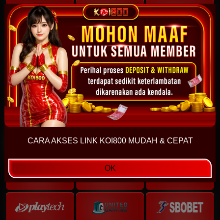
CARA AKSES LINK KOI800 MUDAH & CEPAT
OK