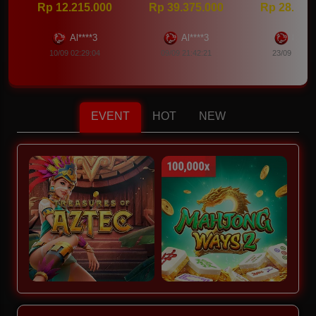
0
Rp 12.215.000
Rp 39.375.000
Rp 28.896
Al****3
Al****3
81***
10/09 02:29:04
09/09 21:42:21
23/09 10:03:
EVENT
HOT
NEW